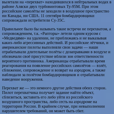
вылетали на «перехват» находившихся в нейтральных водах в
районе Аляски двух турбовинтовых Ту-95М.
При этом
российские самолёты не заходили в воздушное пространство
ни Канады, ни США. 11 сентября бомбардировщики
сопровождали истребители Су-35С.
Правильнее было бы называть такие встречи не перехватом, а
сопровождением, т.к. «Рапторы» летели одним курсом с
«Медведями» на удалении, не приближаясь и не выказывая
каких-либо агрессивных действий. И российские лётчики, и
американские пилоты выполняли свои задачи — наши
отрабатывали длительные полёты с дозаправками в воздухе и
обозначали своё присутствие вблизи зон ответственности
вероятного противника. Американцы отрабатывали время
реагирования на появление российских самолётов — взлёт,
сближение, сопровождение и возврат на аэродром, а также
наблюдали за полётом бомбардировщиков и отрабатывали
наведение вооружения.
Перехват же — это немного другие действия обеих сторон.
Пилот перехватчика получает задание найти объект,
сблизиться, заставить его либо уйти из российского
воздушного пространства, либо сесть на аэродроме на
территории России. В крайнем случае, при невыполнении
нарушителем требований, он может быть сбит.