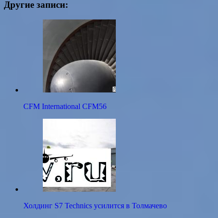
Другие записи:
CFM International CFM56
Холдинг S7 Technics усилится в Толмачево