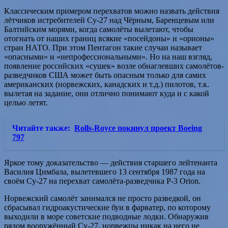
Классическим примером перехватов можно назвать действия
лётчиков истребителей Су-27 над Чёрным, Баренцевым или
Балтийским морями, когда самолёты вылетают, чтобы
отогнать от наших границ всякие «посейдоны» и «орионы»
стран НАТО. При этом Пентагон такие случаи называет
«опасными» и «непрофессиональными». Но на наш взгляд,
появление российских «сушек» возле обнаглевших самолётов-
разведчиков США может быть опасным только для самих
американских (норвежских, канадских и т.д.) пилотов, т.к.
вылетая на задание, они отлично понимают куда и с какой
целью летят.
Читайте также:
Rolls-Royce покинул проект Boeing
797
Яркое тому доказательство — действия старшего лейтенанта
Василия Цимбала, вылетевшего 13 сентября 1987 года на
своём Су-27 на перехват самолёта-разведчика P-3 Orion.
Норвежский самолёт занимался не просто разведкой, он
сбрасывал гидроакустические буи в фарватер, по которому
выходили в море советские подводные лодки. Обнаружив
рядом вооружённый Су-27, норвежцы никак на него не