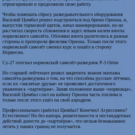
отреагировали и продолжили свою работу.
Чтобы помешать сбросу разведывательного оборудования
Василий Цимбал решил подстроиться под брюхо Ориона, и,
выпустив тормозной щиток, начал маневрирование, но не
рассчитал скорость сближения и задел левым килем винты
норвежского самолёта. Обломки винта разлетелись в разные
стороны и пропороли фюзеляж Ориона. Только после этого
норвежский самолёт сменил курс и пошёл в сторону
Норвегии.
Су-27 отогнал норвежский самолёт-разведчик P-3 Orion
Но старший лейтенант решил закрепить знания экипажа
самолёта-разведчика о том, на что способны русские лётчики,
если их «заклятые друзья» не проявляют достаточного
уважения к «партнёрам». Заняв положение выше «норвежца»,
Василий Цимбал слил на кабину Ориона часть топлива и
только после этого ушёл на свой аэродром.
Профессионально сработал Цимбал? Конечно! Агрессивно?
Естественно! Но без напора, решительности и нестандартных
действий донести до «партнёров», что нельзя безнаказанно
летать у наших границ не получается.