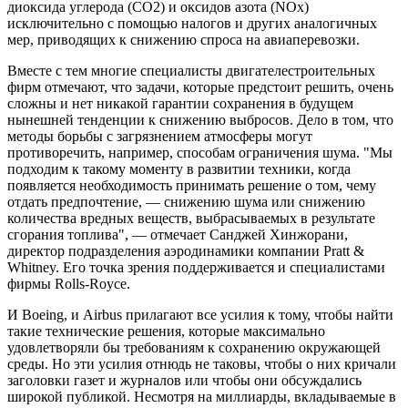
диоксида углерода (СО2) и оксидов азота (NOx)
исключительно с помощью налогов и других аналогичных
мер, приводящих к снижению спроса на авиаперевозки.
Вместе с тем многие специалисты двигателестроительных
фирм отмечают, что задачи, которые предстоит решить, очень
сложны и нет никакой гарантии сохранения в будущем
нынешней тенденции к снижению выбросов. Дело в том, что
методы борьбы с загрязнением атмосферы могут
противоречить, например, способам ограничения шума. "Мы
подходим к такому моменту в развитии техники, когда
появляется необходимость принимать решение о том, чему
отдать предпочтение, — снижению шума или снижению
количества вредных веществ, выбрасываемых в результате
сгорания топлива", — отмечает Санджей Хинжорани,
директор подразделения аэродинамики компании Pratt &
Whitney. Его точка зрения поддерживается и специалистами
фирмы Rolls-Royce.
И Boeing, и Airbus прилагают все усилия к тому, чтобы найти
такие технические решения, которые максимально
удовлетворяли бы требованиям к сохранению окружающей
среды. Но эти усилия отнюдь не таковы, чтобы о них кричали
заголовки газет и журналов или чтобы они обсуждались
широкой публикой. Несмотря на миллиарды, вкладываемые в