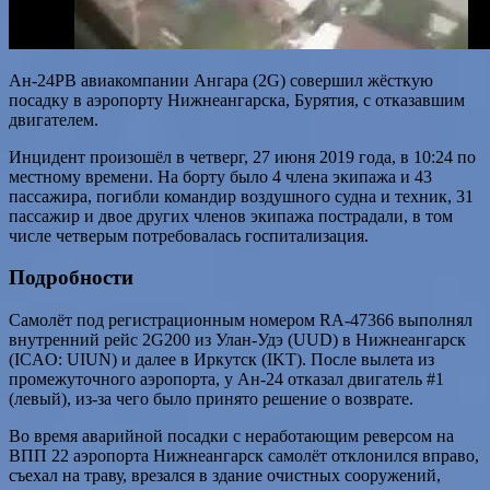
Ан-24РВ авиакомпании Ангара (2G) совершил жёсткую
посадку в аэропорту Нижнеангарска, Бурятия, с отказавшим
двигателем.
Инцидент произошёл в четверг, 27 июня 2019 года, в 10:24 по
местному времени. На борту было 4 члена экипажа и 43
пассажира, погибли командир воздушного судна и техник, 31
пассажир и двое других членов экипажа пострадали, в том
числе четверым потребовалась госпитализация.
Подробности
Самолёт под регистрационным номером RA-47366 выполнял
внутренний рейс 2G200 из Улан-Удэ (UUD) в Нижнеангарск
(ICAO: UIUN) и далее в Иркутск (IKT). После вылета из
промежуточного аэропорта, у Ан-24 отказал двигатель #1
(левый), из-за чего было принято решение о возврате.
Во время аварийной посадки с неработающим реверсом на
ВПП 22 аэропорта Нижнеангарск самолёт отклонился вправо,
съехал на траву, врезался в здание очистных сооружений,