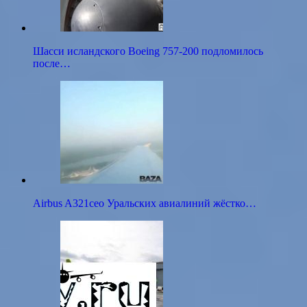
Шасси исландского Boeing 757-200 подломилось
после…
Airbus A321ceo Уральских авиалиний жёстко…