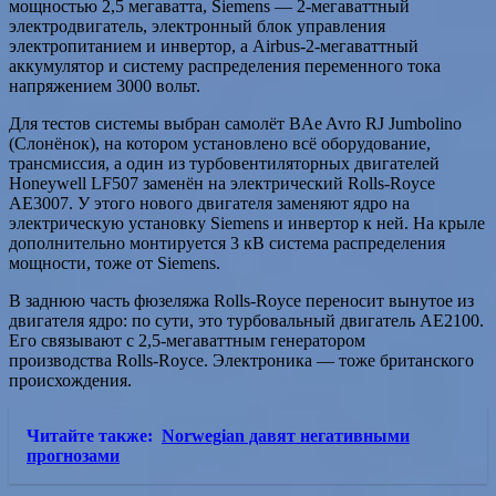
мощностью 2,5 мегаватта, Siemens — 2-мегаваттный
электродвигатель, электронный блок управления
электропитанием и инвертор, а Airbus-2-мегаваттный
аккумулятор и систему распределения переменного тока
напряжением 3000 вольт.
Для тестов системы выбран самолёт BAe Avro RJ Jumbolino
(Слонёнок), на котором установлено всё оборудование,
трансмиссия, а один из турбовентиляторных двигателей
Honeywell LF507 заменён на электрический Rolls-Royce
AE3007. У этого нового двигателя заменяют ядро на
электрическую установку Siemens и инвертор к ней. На крыле
дополнительно монтируется 3 кВ система распределения
мощности, тоже от Siemens.
В заднюю часть фюзеляжа Rolls-Royce переносит вынутое из
двигателя ядро: по сути, это турбовальный двигатель AE2100.
Его связывают с 2,5-мегаваттным генератором
производства Rolls-Royce. Электроника — тоже британского
происхождения.
Читайте также:
Norwegian давят негативными
прогнозами