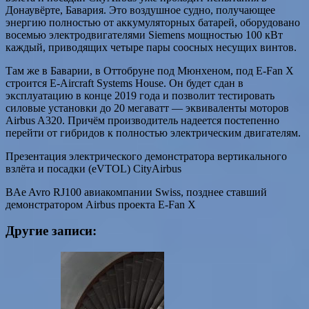
Донаувёрте, Бавария. Это воздушное судно, получающее
энергию полностью от аккумуляторных батарей, оборудовано
восемью электродвигателями Siemens мощностью 100 кВт
каждый, приводящих четыре пары соосных несущих винтов.
Там же в Баварии, в Оттобруне под Мюнхеном, под E-Fan X
строится E-Aircraft Systems House. Он будет сдан в
эксплуатацию в конце 2019 года и позволит тестировать
силовые установки до 20 мегаватт — эквиваленты моторов
Airbus A320. Причём производитель надеется постепенно
перейти от гибридов к полностью электрическим двигателям.
Презентация электрического демонстратора вертикального
взлёта и посадки (eVTOL) CityAirbus
BAe Avro RJ100 авиакомпании Swiss, позднее ставший
демонстратором Airbus проекта E-Fan X
Другие записи: