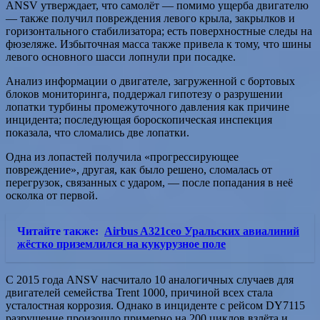
ANSV утверждает, что самолёт — помимо ущерба двигателю
— также получил повреждения левого крыла, закрылков и
горизонтального стабилизатора; есть поверхностные следы на
фюзеляже. Избыточная масса также привела к тому, что шины
левого основного шасси лопнули при посадке.
Анализ информации о двигателе, загруженной с бортовых
блоков мониторинга, поддержал гипотезу о разрушении
лопатки турбины промежуточного давления как причине
инцидента; последующая бороскопическая инспекция
показала, что сломались две лопатки.
Одна из лопастей получила «прогрессирующее
повреждение», другая, как было решено, сломалась от
перегрузок, связанных с ударом, — после попадания в неё
осколка от первой.
Читайте также:
Airbus A321ceo Уральских авиалиний
жёстко приземлился на кукурузное поле
С 2015 года ANSV насчитало 10 аналогичных случаев для
двигателей семейства Trent 1000, причиной всех стала
усталостная коррозия. Однако в инциденте с рейсом DY7115
разрушение произошло примерно на 200 циклов взлёта и