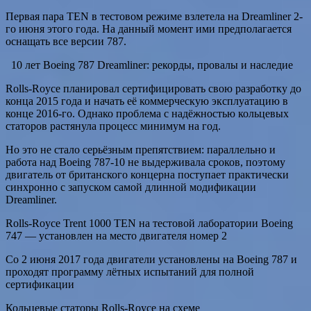
Первая пара TEN в тестовом режиме взлетела на Dreamliner 2-
го июня этого года. На данный момент ими предполагается
оснащать все версии 787.
10 лет Boeing 787 Dreamliner: рекорды, провалы и наследие
Rolls-Royce планировал сертифицировать свою разработку до
конца 2015 года и начать её коммерческую эксплуатацию в
конце 2016-го. Однако проблема с надёжностью кольцевых
статоров растянула процесс минимум на год.
Но это не стало серьёзным препятствием: параллельно и
работа над Boeing 787-10 не выдерживала сроков, поэтому
двигатель от британского концерна поступает практически
синхронно с запуском самой длинной модификации
Dreamliner.
Rolls-Royce Trent 1000 TEN на тестовой лаборатории Boeing
747 — установлен на место двигателя номер 2
Со 2 июня 2017 года двигатели установлены на Boeing 787 и
проходят программу лётных испытаний для полной
сертификации
Кольцевые статоры Rolls-Royce на схеме