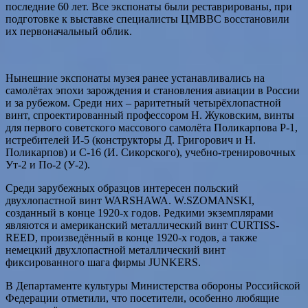
последние 60 лет. Все экспонаты были реставрированы, при
подготовке к выставке специалисты ЦМВВС восстановили
их первоначальный облик.
Нынешние экспонаты музея ранее устанавливались на
самолётах эпохи зарождения и становления авиации в России
и за рубежом. Среди них – раритетный четырёхлопастной
винт, спроектированный профессором Н. Жуковским, винты
для первого советского массового самолёта Поликарпова Р-1,
истребителей И-5 (конструкторы Д. Григорович и Н.
Поликарпов) и С-16 (И. Сикорского), учебно-тренировочных
Ут-2 и По-2 (У-2).
Среди зарубежных образцов интересен польский
двухлопастной винт WARSHAWA. W.SZOMANSKI,
созданный в конце 1920-х годов. Редкими экземплярами
являются и американский металлический винт CURTISS-
REED, произведённый в конце 1920-х годов, а также
немецкий двухлопастной металлический винт
фиксированного шага фирмы JUNKERS.
В Департаменте культуры Министерства обороны Российской
Федерации отметили, что посетители, особенно любящие