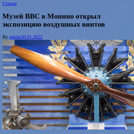
Статьи
Музей ВВС в Монино открыл
экспозицию воздушных винтов
By
admin
30.01.2022