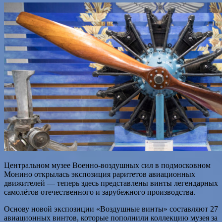
Центральном музее Военно-воздушных сил в подмосковном
Монино открылась экспозиция раритетов авиационных
движителей — теперь здесь представлены винты легендарных
самолётов отечественного и зарубежного производства.
Основу новой экспозиции «Воздушные винты»
составляют 27
авиационных винтов, которые пополнили коллекцию музея за